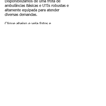
Disponibilizamos de uma frota de
ambulâncias Básicas e UTIs robustas e
altamente equipada para atender
diversas demandas.
Clique abaixo e veja fotos e
especificações!
SEU
- Serviços de Enfermagem de Urgência Ltda
Rua: Camões, 133 - São Lucas - Belo Horizonte/MG -
Cep:
30.240-270
Central de atendimento 24h
(31) 3222-3322
/
3226-
6956
comercial@seubh.com.br