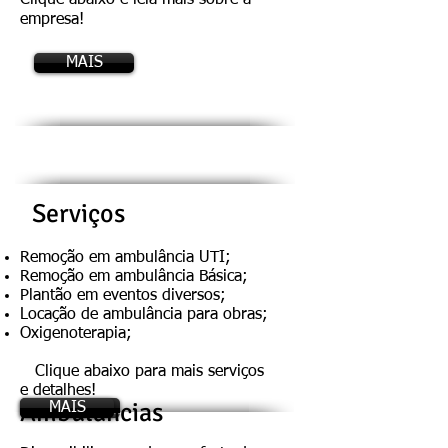
Clique abaixo e leia mais sobre a
empresa!
MAIS
Serviços
Remoção em ambulância UTI;
Remoção em ambulância Básica;
Plantão em eventos diversos;
Locação de ambulância para obras;
Oxigenoterapia;
Clique abaixo para mais serviços
e detalhes!
Ambulâncias
MAIS
MAIS